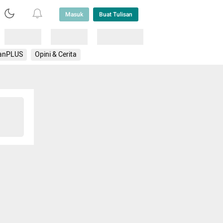
Masuk
Buat Tulisan
Loading
Loading
Lainnya
anPLUS
Opini & Cerita