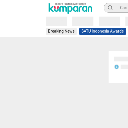
Pencarian
Loading
Loading
Loading
Breaking News
SATU Indonesia Awards
Sedang
Seda
S