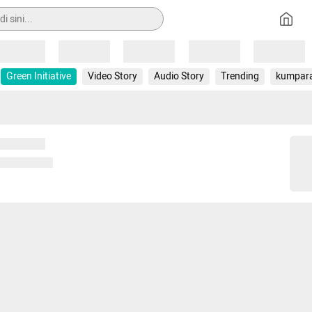
Loading
Loading
Loading
Loading
Loading
Green Initiative
Video Story
Audio Story
Trending
kumpar
 memuat...
ng memuat...