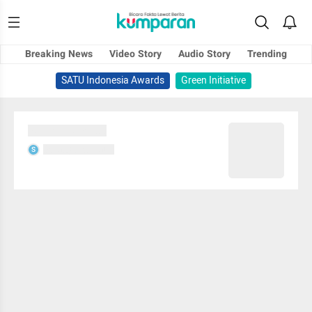
Breaking News
Video Story
Audio Story
Trending
SATU Indonesia Awards
Green Initiative
Sedang memuat...
Sedang memuat...
S