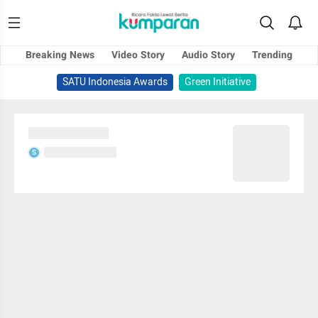
Breaking News
Video Story
Audio Story
Trending
SATU Indonesia Awards
Green Initiative
Sedang memuat...
Sedang memuat...
S