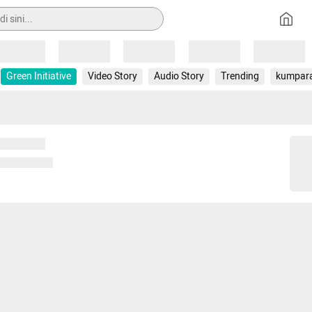
Loading
Loading
Loading
Loading
Loading
Green Initiative
Video Story
Audio Story
Trending
kumpar
 memuat...
ng memuat...