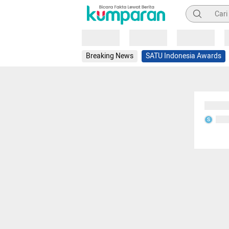
Pencarian
Loading
Loading
Loading
Breaking News
SATU Indonesia Awards
Sedang
Seda
S