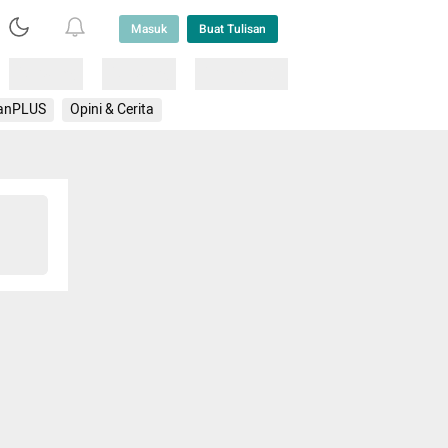
Masuk
Buat Tulisan
Loading
Loading
Lainnya
anPLUS
Opini & Cerita