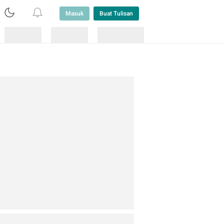
Masuk
Buat Tulisan
Loading
Loading
Lainnya