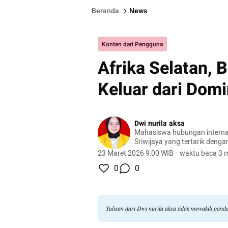
Beranda
News
Konten dari Pengguna
Afrika Selatan, 
Keluar dari Domi
Dwi nurila aksa
Mahasiswa hubungan internasional un
Sriwijaya yang tertarik denga
kesetaraan gender dan diplo
23 Maret 2026 9:00 WIB
·
waktu baca 3 m
0
0
Tulisan dari Dwi nurila aksa tidak mewakili pan