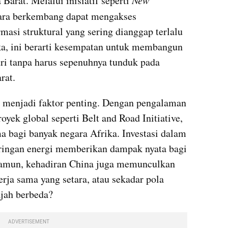
Barat. Melalui inisiatif seperti 
New 
ara berkembang dapat mengakses 
asi struktural yang sering dianggap terlalu 
ka, ini berarti kesempatan untuk membangun 
stri tanpa harus sepenuhnya tunduk pada 
rat.
menjadi faktor penting. Dengan pengalaman 
ek global seperti Belt and Road Initiative, 
a bagi banyak negara Afrika. Investasi dalam 
aringan energi memberikan dampak nyata bagi 
amun, kehadiran China juga memunculkan 
rja sama yang setara, atau sekadar pola 
jah berbeda?
ADVERTISEMENT