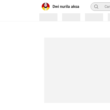
Pencarian
Dwi nurila aksa
Loading
Loading
Loading