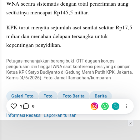
WNA secara sistematis dengan total penerimaan uang 
sedikitnya mencapai Rp145,5 miliar.
KPK turut menyita sejumlah aset senilai sekitar Rp17,5 
miliar dan menahan delapan tersangka untuk 
kepentingan penyidikan.
Petugas menunjukkan barang bukti OTT dugaan korupsi 
pengurusan izin tinggal WNA saat konferensi pers yang dipimpin 
Ketua KPK Setyo Budiyanto di Gedung Merah Putih KPK, Jakarta, 
Kamis (4/6/2026). Foto: Jamal Ramadhan/kumparan
Galeri Foto
Foto
Foto Berita
Berita
KPK OTT Pejabat Imigrasi
1
0
KPK
Informasi Redaksi
·
Laporkan tulisan
Tim Editor
Editor Section