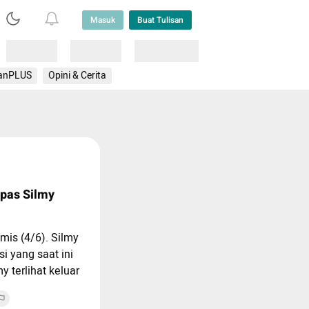
Masuk
Buat Tulisan
Loading
Loading
Lainnya
anPLUS
Opini & Cerita
pas Silmy
mis (4/6). Silmy
i yang saat ini
 terlihat keluar
ul 08.50 WIB.
erta borgol.