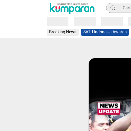
Pencarian
Loading
Loading
Loading
Breaking News
SATU Indonesia Awards