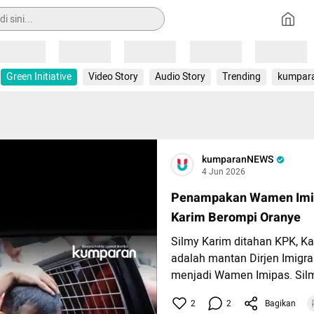
Loading
Loading
Loading
Loading
Loading
Green Initiative
Video Story
Audio Story
Trending
kumpar
kumparanNEWS
4 Jun 2026
Penampakan Wamen Imi
Karim Berompi Oranye
Silmy Karim ditahan KPK, Ka
adalah mantan Dirjen Imigras
menjadi Wamen Imipas. Silmy
dari gedung KPK, sekitar puk
2
2
Bagikan
Mengenakan rompi tahanan s