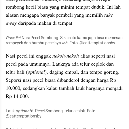
rombong kecil biasa yang minim tempat duduk. Ini lah 
alasan mengapa banyak pembeli yang memilih 
take 
away 
daripada makan di tempat
Price list
 Nasi Pecel Sombong. Selain itu kamu juga bisa memesan 
rempeyek dan bumbu pecelnya 
loh. 
Foto: @eattemptationsby
Nasi pecel ini enggak 
nekoh
-
nekoh
 alias seperti nasi 
pecel pada umumnya. Lauknya ada telur ceplok dan 
telur bali (
optional
), daging empal, dan tempe goreng. 
Seporsi nasi pecel biasa dibanderol dengan harga Rp 
10.000, sedangkan kalau tambah lauk harganya menjadi 
Rp 14.000.
Lauk 
optional
 di Pecel Sombong: telur ceplok. Foto: 
@eattemptationsby