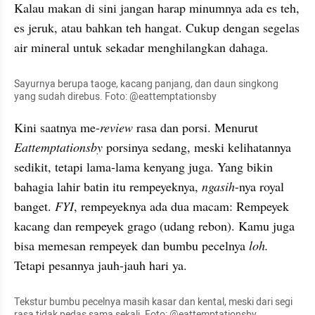
Kalau makan di sini jangan harap minumnya ada es teh, 
es jeruk, atau bahkan teh hangat. Cukup dengan segelas 
air mineral untuk sekadar menghilangkan dahaga.
Sayurnya berupa taoge, kacang panjang, dan daun singkong 
yang sudah direbus. Foto: @eattemptationsby
Kini saatnya me-
review 
rasa dan porsi. Menurut 
Eattemptationsby 
porsinya sedang, meski kelihatannya 
sedikit, tetapi lama-lama kenyang juga. Yang bikin 
bahagia lahir batin itu rempeyeknya, 
ngasih
-nya royal 
banget. 
FYI
, rempeyeknya ada dua macam: Rempeyek 
kacang dan rempeyek grago (udang rebon). Kamu juga 
bisa memesan rempeyek dan bumbu pecelnya 
loh. 
Tetapi pesannya jauh-jauh hari ya.
Tekstur bumbu pecelnya masih kasar dan kental, meski dari segi 
rasa tidak pedas sama sekali. Foto: @eattemptationsby