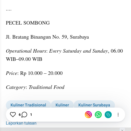
....
PECEL SOMBONG
Jl. Bratang Binangun No. 59, Surabaya
Operational Hours
: 
Every Saturday
and Sunday
, 06.00 
WIB–09.00 WIB
Price
: Rp 10.000 – 20.000
Category
: 
Traditional Food
Kuliner Tradisional
Kuliner
Kuliner Surabaya
6
1
Kuliner kumparan
Wisata Kuliner
Laporkan tulisan