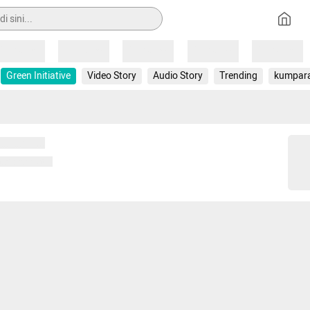
Loading
Loading
Loading
Loading
Loading
Green Initiative
Video Story
Audio Story
Trending
kumpar
 memuat...
ng memuat...