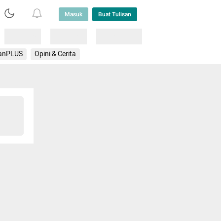
Masuk
Buat Tulisan
Loading
Loading
Lainnya
anPLUS
Opini & Cerita