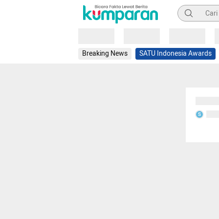
Pencarian
Loading
Loading
Loading
Breaking News
SATU Indonesia Awards
Sedang
Seda
S