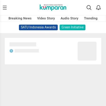
Breaking News
Video Story
Audio Story
Trending
SATU Indonesia Awards
Green Initiative
Sedang memuat...
Sedang memuat...
S