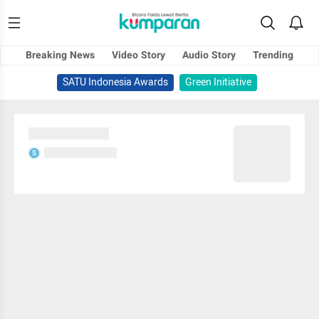
Breaking News
Video Story
Audio Story
Trending
SATU Indonesia Awards
Green Initiative
Sedang memuat...
Sedang memuat...
S