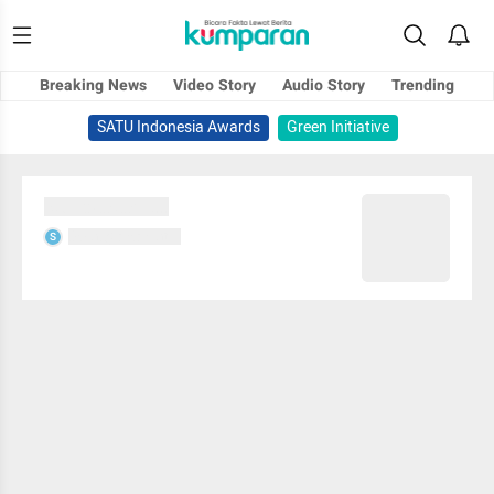
Breaking News
Video Story
Audio Story
Trending
SATU Indonesia Awards
Green Initiative
Sedang memuat...
Sedang memuat...
S