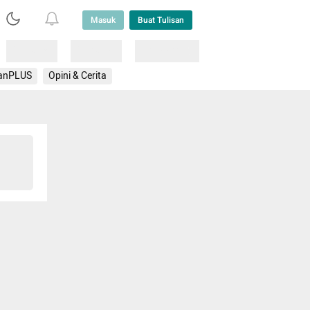
Masuk
Buat Tulisan
Loading
Loading
Lainnya
anPLUS
Opini & Cerita