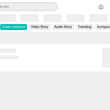
Loading
Loading
Loading
Loading
Loading
Green Initiative
Video Story
Audio Story
Trending
kumpar
 memuat...
ng memuat...