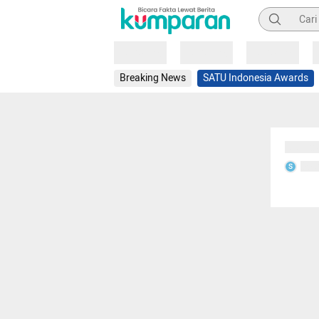
Pencarian
Loading
Loading
Loading
Breaking News
SATU Indonesia Awards
Sedang
Seda
S