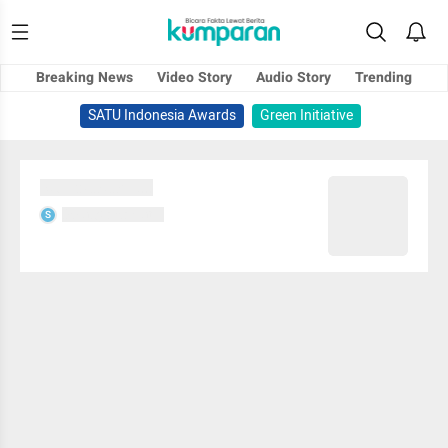
Breaking News
Video Story
Audio Story
Trending
SATU Indonesia Awards
Green Initiative
Sedang memuat...
Sedang memuat...
S