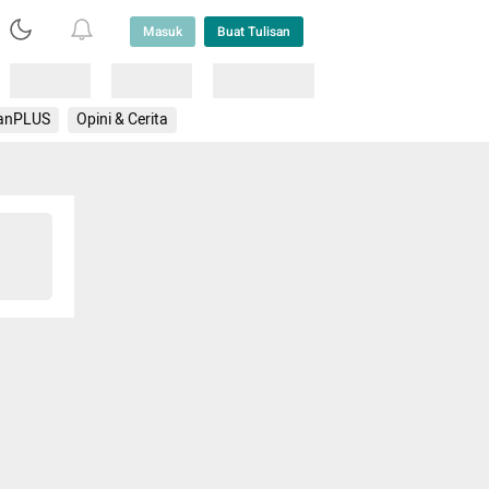
Masuk
Buat Tulisan
Loading
Loading
Lainnya
anPLUS
Opini & Cerita