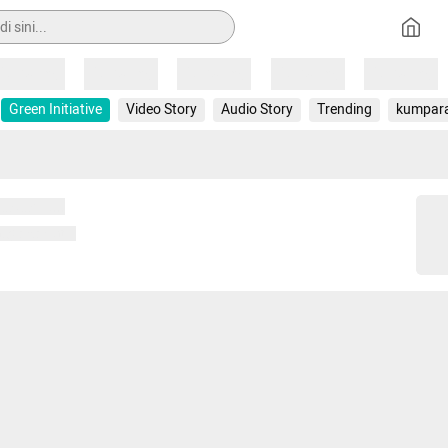
Loading
Loading
Loading
Loading
Loading
Green Initiative
Video Story
Audio Story
Trending
kumpar
 memuat...
ng memuat...