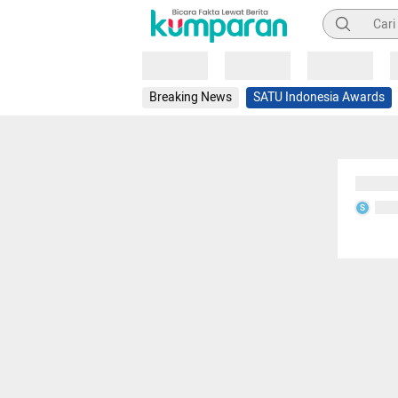
Pencarian
Loading
Loading
Loading
Breaking News
SATU Indonesia Awards
Sedang
Seda
S