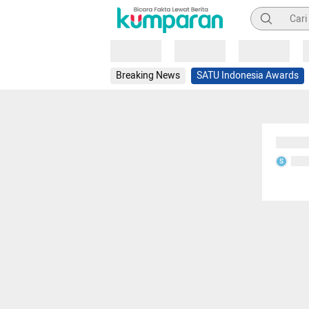
Pencarian
Loading
Loading
Loading
Breaking News
SATU Indonesia Awards
Sedang
Seda
S