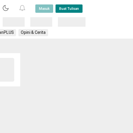
Masuk
Buat Tulisan
Loading
Loading
Lainnya
anPLUS
Opini & Cerita