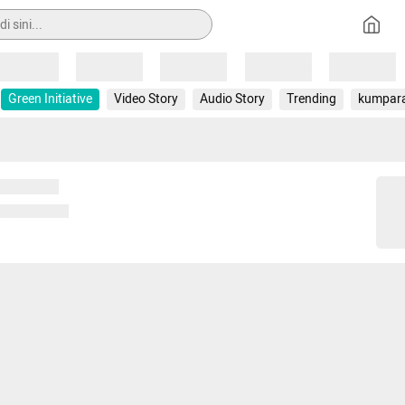
Loading
Loading
Loading
Loading
Loading
Green Initiative
Video Story
Audio Story
Trending
kumpar
 memuat...
ng memuat...