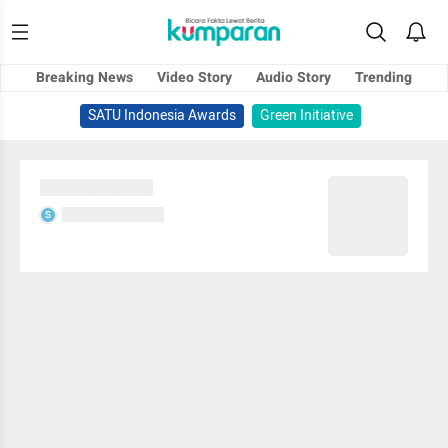
Breaking News
Video Story
Audio Story
Trending
SATU Indonesia Awards
Green Initiative
Sedang memuat...
Sedang memuat...
S