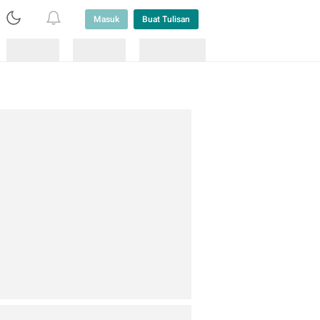
Masuk
Buat Tulisan
Loading
Loading
Lainnya