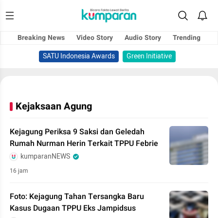
Breaking News
Video Story
Audio Story
Trending
SATU Indonesia Awards
Green Initiative
Kejaksaan Agung
Kejagung Periksa 9 Saksi dan Geledah
Rumah Nurman Herin Terkait TPPU Febrie
kumparanNEWS
16 jam
Foto: Kejagung Tahan Tersangka Baru
Kasus Dugaan TPPU Eks Jampidsus