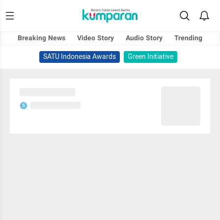
Breaking News
Video Story
Audio Story
Trending
SATU Indonesia Awards
Green Initiative
Sedang memuat...
Sedang memuat...
S