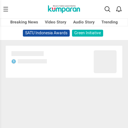
Breaking News
Video Story
Audio Story
Trending
SATU Indonesia Awards
Green Initiative
Sedang memuat...
Sedang memuat...
S