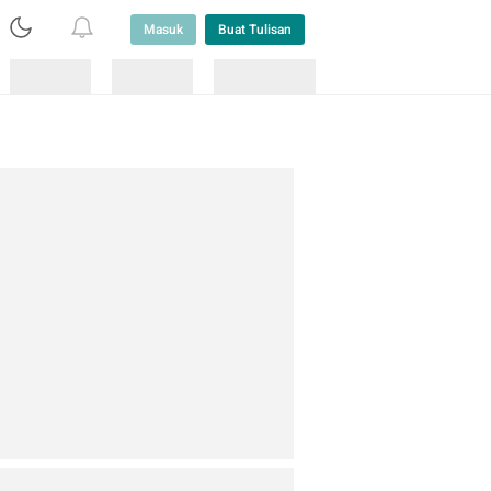
Masuk
Buat Tulisan
Loading
Loading
Lainnya