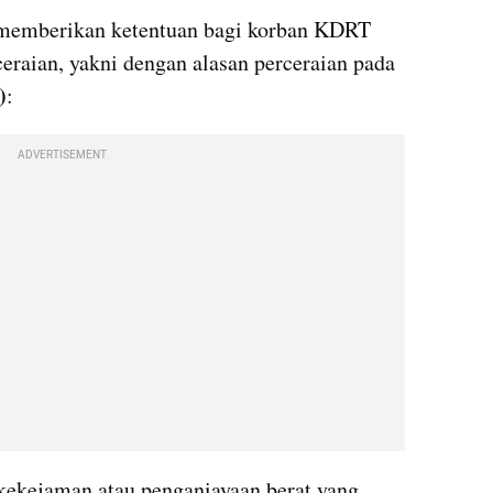
memberikan ketentuan bagi korban KDRT 
untuk mengajukan gugatan perceraian, yakni dengan alasan perceraian pada 
)
:
ADVERTISEMENT
kekejaman atau penganiayaan berat yang 