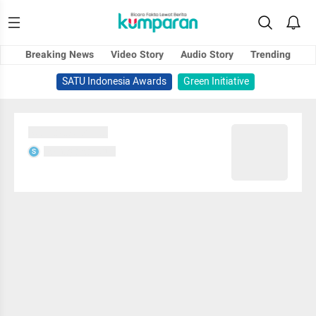
Breaking News
Video Story
Audio Story
Trending
SATU Indonesia Awards
Green Initiative
Sedang memuat...
Sedang memuat...
S