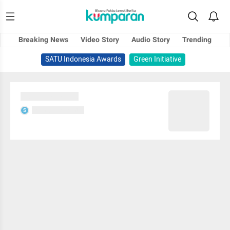
Breaking News
Video Story
Audio Story
Trending
SATU Indonesia Awards
Green Initiative
Sedang memuat...
Sedang memuat...
S