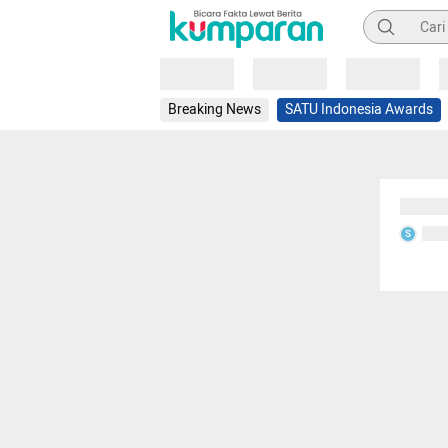
Pencarian
Loading
Loading
Loading
Breaking News
SATU Indonesia Awards
Sedang
Seda
S