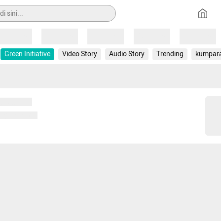
Loading
Loading
Loading
Loading
Loading
Green Initiative
Video Story
Audio Story
Trending
kumpar
 memuat...
ng memuat...