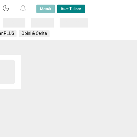
Masuk
Buat Tulisan
Loading
Loading
Lainnya
anPLUS
Opini & Cerita