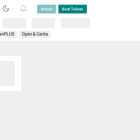
Masuk
Buat Tulisan
Loading
Loading
Lainnya
anPLUS
Opini & Cerita