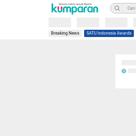
Pencarian
Loading
Loading
Loading
Breaking News
SATU Indonesia Awards
Sedang
Seda
S