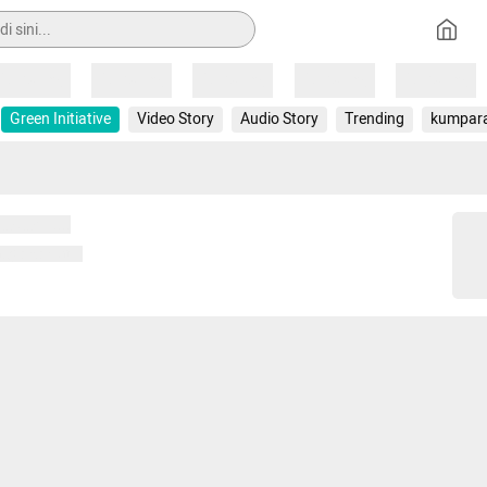
Loading
Loading
Loading
Loading
Loading
Green Initiative
Video Story
Audio Story
Trending
kumpar
 memuat...
ng memuat...