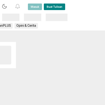
Masuk
Buat Tulisan
Loading
Loading
Lainnya
anPLUS
Opini & Cerita