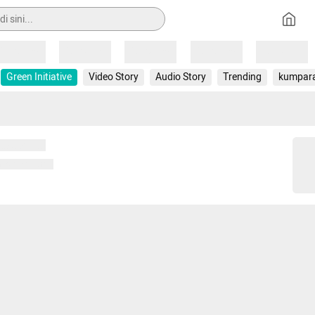
Loading
Loading
Loading
Loading
Loading
Green Initiative
Video Story
Audio Story
Trending
kumpar
 memuat...
ng memuat...