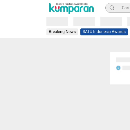
Pencarian
Loading
Loading
Loading
Breaking News
SATU Indonesia Awards
Sedang
Seda
S