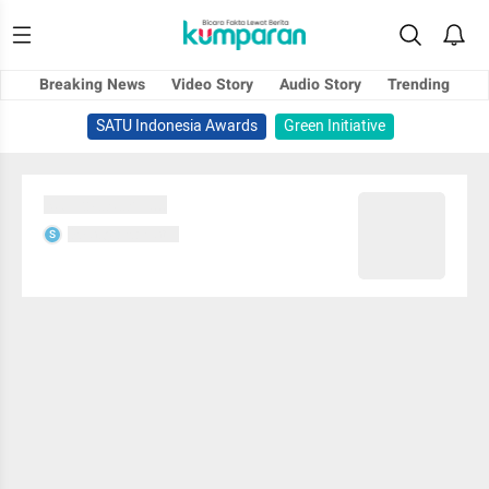
Breaking News
Video Story
Audio Story
Trending
SATU Indonesia Awards
Green Initiative
Sedang memuat...
Sedang memuat...
S