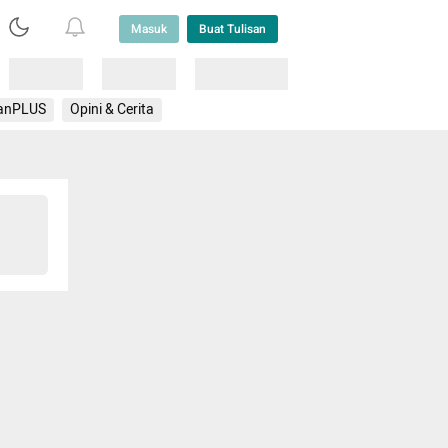
Masuk
Buat Tulisan
Loading
Loading
Lainnya
anPLUS
Opini & Cerita