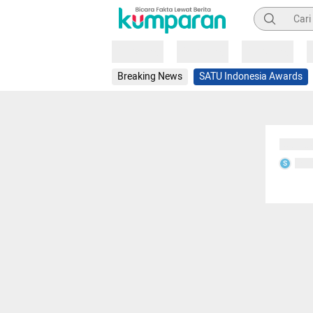
Pencarian
Loading
Loading
Loading
Breaking News
SATU Indonesia Awards
Sedang
Seda
S