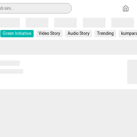
Loading
Loading
Loading
Loading
Loading
Green Initiative
Video Story
Audio Story
Trending
kumpar
 memuat...
ng memuat...