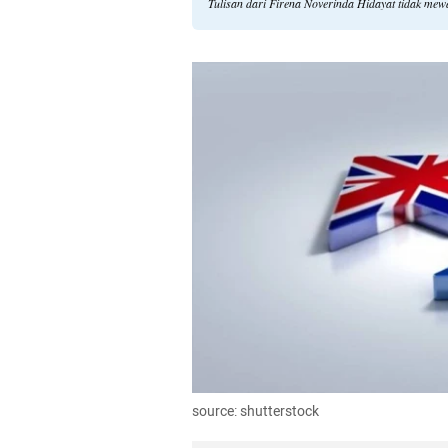
Tulisan dari Firena Noverinda Hidayat tidak mew
source: shutterstock