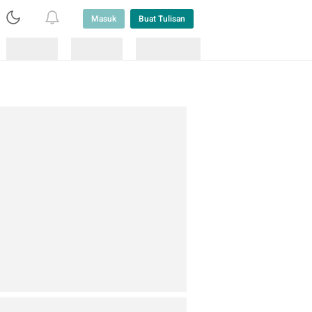
Masuk
Buat Tulisan
Loading
Loading
Lainnya