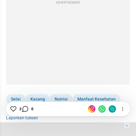
ADVERTISEMENT
Selai
Kacang
Nutrisi
Manfaat Kesehatan
2
0
Makanan
Rasa
Produk
Laporkan tulisan
Tim Editor
Editor Section