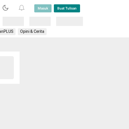
Masuk
Buat Tulisan
Loading
Loading
Lainnya
anPLUS
Opini & Cerita