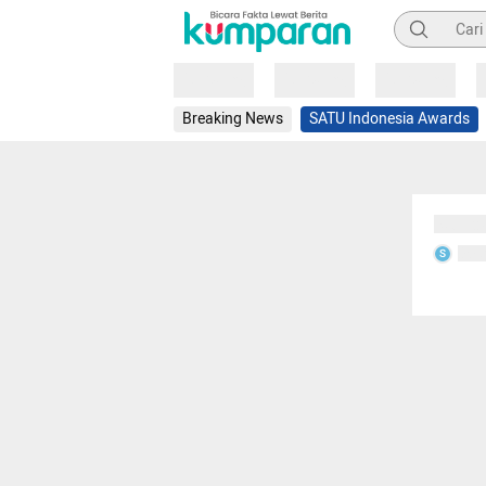
Pencarian
Loading
Loading
Loading
Breaking News
SATU Indonesia Awards
Sedang
Seda
S