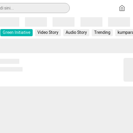
Loading
Loading
Loading
Loading
Loading
Green Initiative
Video Story
Audio Story
Trending
kumpar
 memuat...
ng memuat...