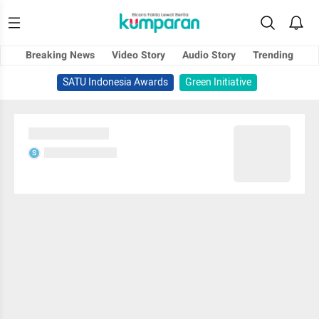
Breaking News
Video Story
Audio Story
Trending
SATU Indonesia Awards
Green Initiative
Sedang memuat...
Sedang memuat...
S