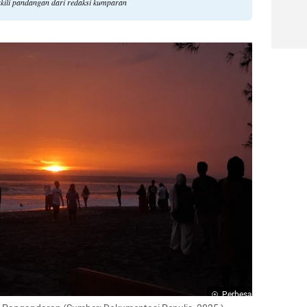
akili pandangan dari redaksi kumparan
Perbesar