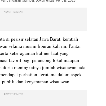
 Pangandaran (Sumber: Dokumentasi Penulis, 2025 )
ADVERTISEMENT
a di pesisir selatan Jawa Barat, kembali 
an selama musim liburan kali ini. Pantai 
erta keberagaman kuliner laut yang 
asi favorit bagi pelancong lokal maupun 
euforia meningkatnya jumlah wisatawan, ada 
mendapat perhatian, terutama dalam aspek 
i publik, dan kenyamanan wisatawan.
ADVERTISEMENT