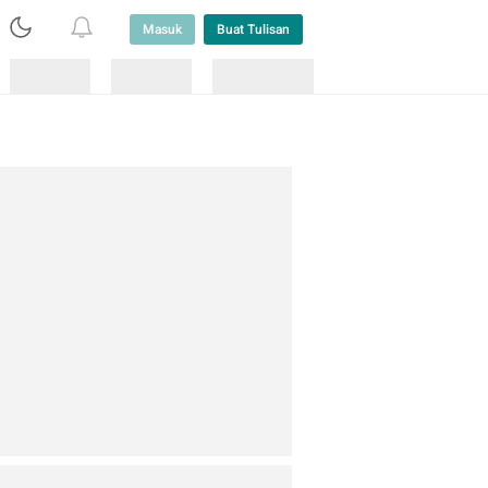
Masuk
Buat Tulisan
Loading
Loading
Lainnya