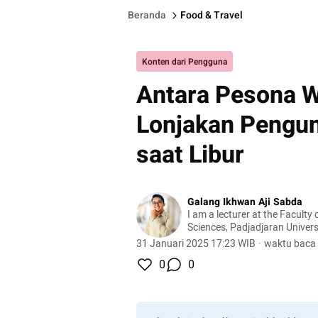
Beranda
Food & Travel
Konten dari Pengguna
Antara Pesona W
Lonjakan Pengun
saat Libur
Galang Ikhwan Aji Sabda
I am a lecturer at the Facult
Sciences, Padjadjaran Univer
specializing in Media Commun
31 Januari 2025 17:23 WIB
·
waktu baca 
Communication, and Politica
0
0