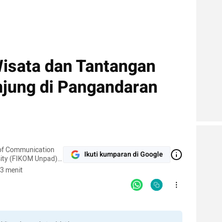
isata dan Tantangan
jung di Pangandaran
y of Communication
Ikuti kumparan di Google
sity (FIKOM Unpad),
ication, Tourism
3 menit
l Communication