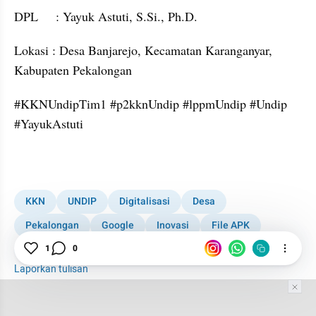
DPL     : Yayuk Astuti, S.Si., Ph.D.
Lokasi : Desa Banjarejo, Kecamatan Karanganyar, 
Kabupaten Pekalongan
#KKNUndipTim1 #p2kknUndip #lppmUndip #Undip 
#YayukAstuti
KKN
UNDIP
Digitalisasi
Desa
Pekalongan
Google
Inovasi
File APK
Teknologi Informasi
Internet
Transformasi
1
0
Laporkan tulisan
Tim Editor
Editor Section