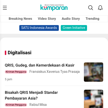
Breaking News
Video Story
Audio Story
Trending
SATU Indonesia Awards
Green Initiative
Digitalisasi
QRIS, Gudeg, dan Kemerdekaan di Kasir
Fransiskus Xaverius Tyas Prasaja
Kiriman Pengguna
5 jam
Bisakah QRIS Menjadi Standar
Pembayaran Asia?
Rabiul Misa
Kiriman Pengguna