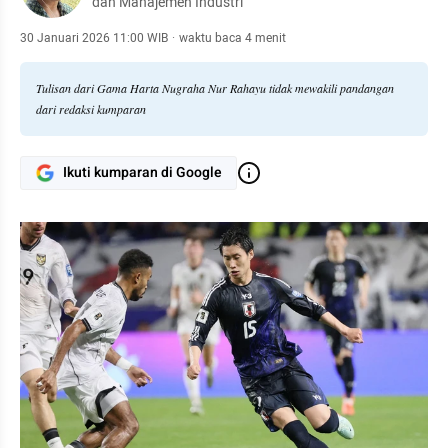
dan Manajemen Industri
30 Januari 2026 11:00 WIB
·
waktu baca 4 menit
Tulisan dari Gama Harta Nugraha Nur Rahayu tidak mewakili pandangan
dari redaksi kumparan
Ikuti kumparan di Google