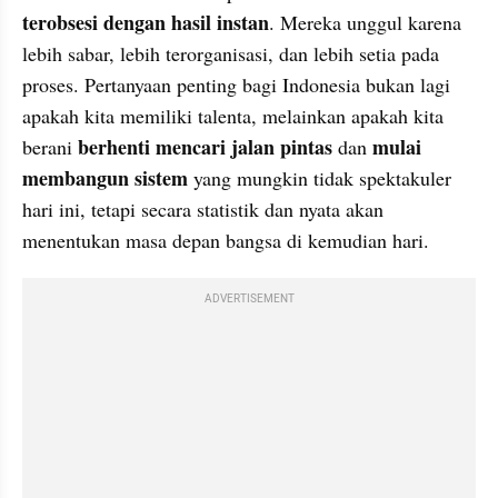
terobsesi dengan hasil instan
. Mereka unggul karena 
lebih sabar, lebih terorganisasi, dan lebih setia pada 
proses. Pertanyaan penting bagi Indonesia bukan lagi 
apakah kita memiliki talenta, melainkan apakah kita 
berhenti mencari jalan pintas
mulai 
berani 
 dan 
membangun sistem
 yang mungkin tidak spektakuler 
hari ini, tetapi secara statistik dan nyata akan 
menentukan masa depan bangsa di kemudian hari.
ADVERTISEMENT