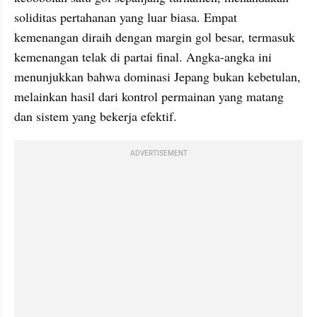
soliditas pertahanan yang luar biasa. Empat 
kemenangan diraih dengan margin gol besar, termasuk 
kemenangan telak di partai final. Angka-angka ini 
menunjukkan bahwa dominasi Jepang bukan kebetulan, 
melainkan hasil dari kontrol permainan yang matang 
dan sistem yang bekerja efektif.
ADVERTISEMENT