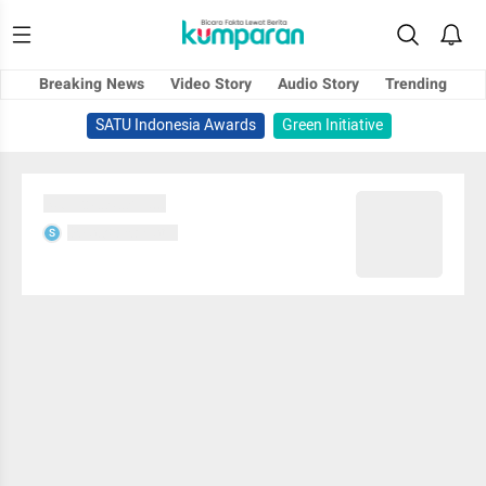
Breaking News
Video Story
Audio Story
Trending
SATU Indonesia Awards
Green Initiative
Sedang memuat...
Sedang memuat...
S