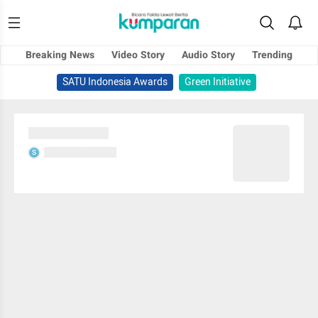
Breaking News
Video Story
Audio Story
Trending
SATU Indonesia Awards
Green Initiative
Sedang memuat...
Sedang memuat...
S