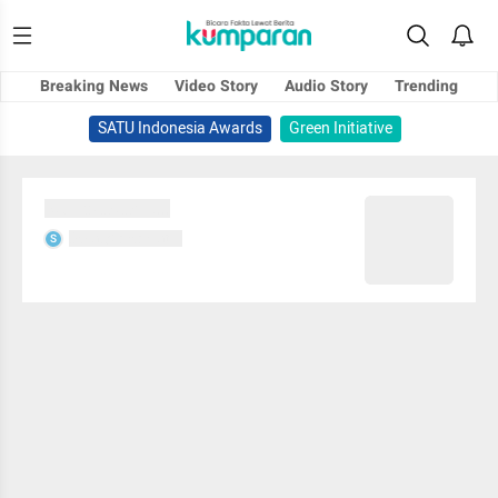
Breaking News
Video Story
Audio Story
Trending
SATU Indonesia Awards
Green Initiative
Sedang memuat...
Sedang memuat...
S