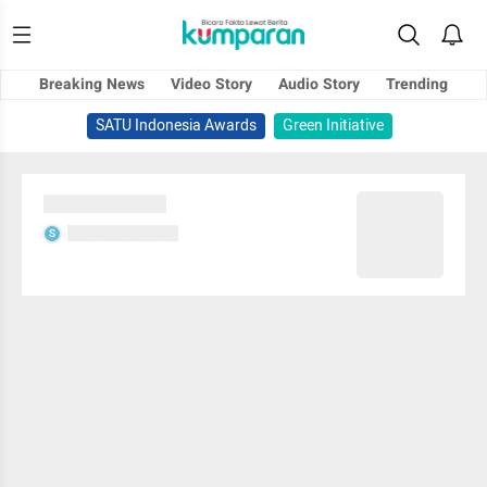
Breaking News
Video Story
Audio Story
Trending
SATU Indonesia Awards
Green Initiative
Sedang memuat...
Sedang memuat...
S