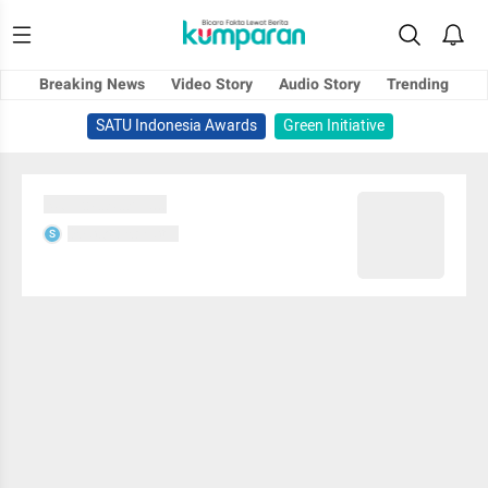
Breaking News
Video Story
Audio Story
Trending
SATU Indonesia Awards
Green Initiative
Sedang memuat...
Sedang memuat...
S