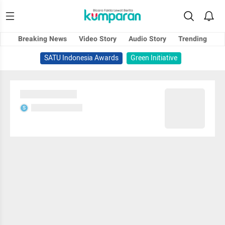
Breaking News
Video Story
Audio Story
Trending
SATU Indonesia Awards
Green Initiative
Sedang memuat...
Sedang memuat...
S