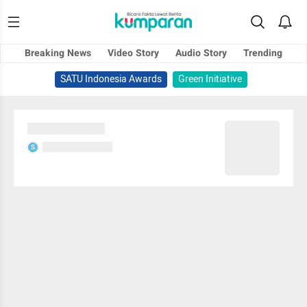
Breaking News
Video Story
Audio Story
Trending
SATU Indonesia Awards
Green Initiative
Sedang memuat...
Sedang memuat...
S