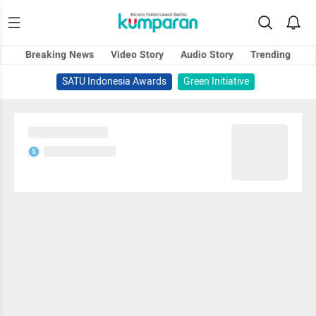
Breaking News
Video Story
Audio Story
Trending
SATU Indonesia Awards
Green Initiative
Sedang memuat...
Sedang memuat...
S