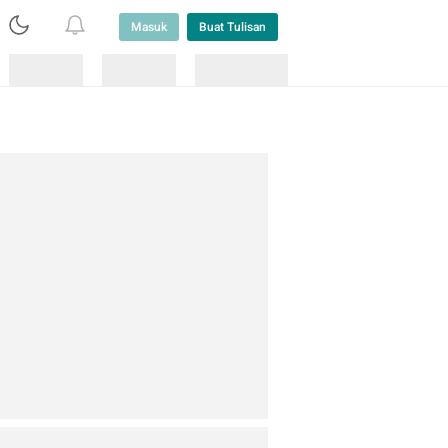
Masuk
Buat Tulisan
Loading
Loading
Lainnya