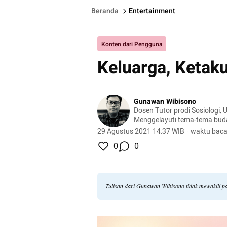
Beranda
Entertainment
Konten dari Pengguna
Keluarga, Ketak
Gunawan Wibisono
Dosen Tutor prodi Sosiologi, 
Menggelayuti tema-tema buda
film, musik, sastra, hingga se
29 Agustus 2021 14:37 WIB
·
waktu baca
0
0
Tulisan dari Gunawan Wibisono tidak mewakili 