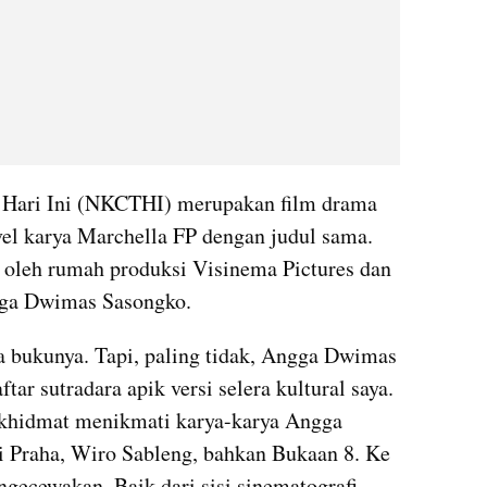
g Hari Ini (NKCTHI) merupakan film drama 
vel karya Marchella FP dengan judul sama. 
r oleh rumah produksi Visinema Pictures dan 
gga Dwimas Sasongko. 
 bukunya. Tapi, paling tidak, Angga Dwimas 
ar sutradara apik versi selera kultural saya. 
 khidmat menikmati karya-karya Angga 
ri Praha, Wiro Sableng, bahkan Bukaan 8. Ke 
gecewakan. Baik dari sisi sinematografi 