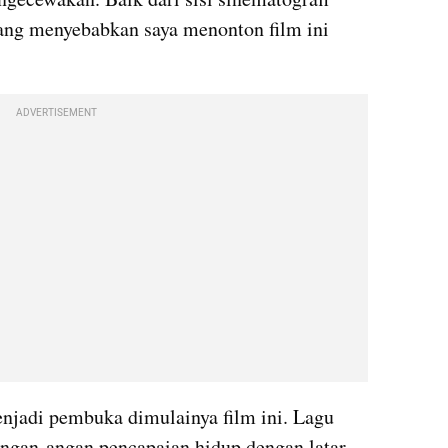
ang menyebabkan saya menonton film ini 
ADVERTISEMENT
njadi pembuka dimulainya film ini. Lagu 
ngan-angan pencapaian hidup dengan latar 