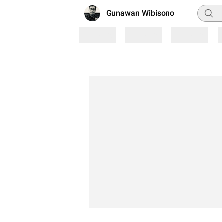
Pencar
Gunawan Wibisono
Loading
Loading
Loading