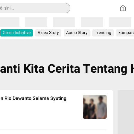
Loading
Loading
Loading
Loading
Loading
Green Initiative
Video Story
Audio Story
Trending
kumpar
anti Kita Cerita Tentang H
an Rio Dewanto Selama Syuting