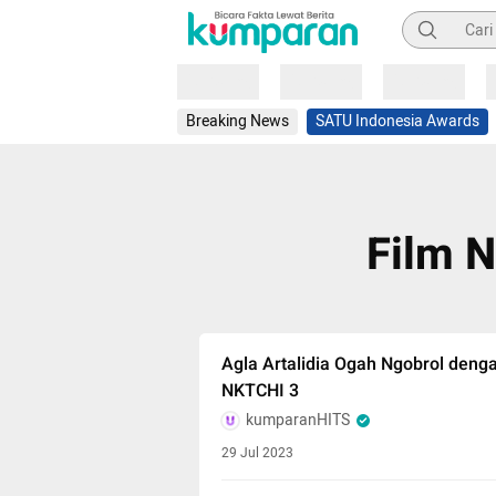
Pencarian
Loading
Loading
Loading
Breaking News
SATU Indonesia Awards
Film N
Agla Artalidia Ogah Ngobrol deng
NKTCHI 3
kumparanHITS
29 Jul 2023