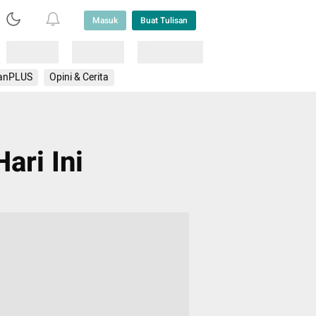
Masuk
Buat Tulisan
Loading
Loading
Lainnya
anPLUS
Opini & Cerita
ari Ini