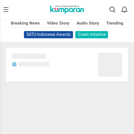
Breaking News
Video Story
Audio Story
Trending
SATU Indonesia Awards
Green Initiative
Sedang memuat...
Sedang memuat...
S