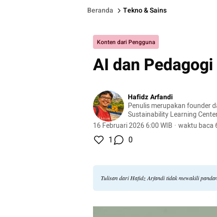
Beranda
Tekno & Sains
Konten dari Pengguna
AI dan Pedagogi 
Hafidz Arfandi
Penulis merupakan founder dan
Sustainability Learning Cente
demokrasi, kewargaan, dan p
16 Februari 2026 6:00 WIB
·
waktu baca 
1
0
Tulisan dari Hafidz Arfandi tidak mewakili pand