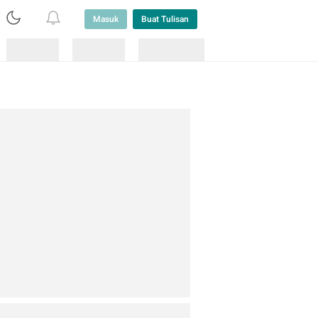
Masuk
Buat Tulisan
Loading
Loading
Lainnya