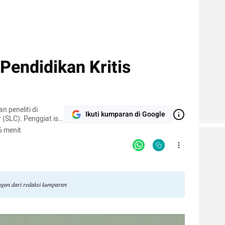
Pendidikan Kritis
 peneliti di
Ikuti kumparan di Google
r (SLC). Penggiat isu
erubahan iklim
6 menit
angan dari redaksi kumparan