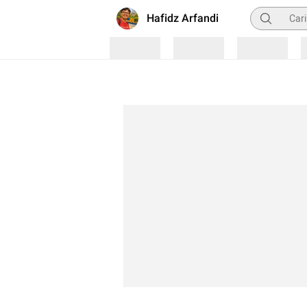
Pencarian
Hafidz Arfandi
Loading
Loading
Loading