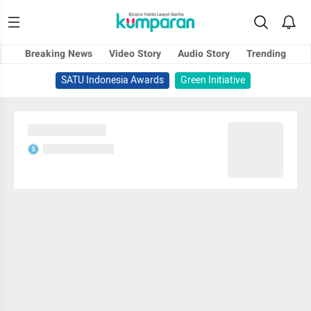
Breaking News
Video Story
Audio Story
Trending
SATU Indonesia Awards
Green Initiative
Sedang memuat...
Sedang memuat...
S